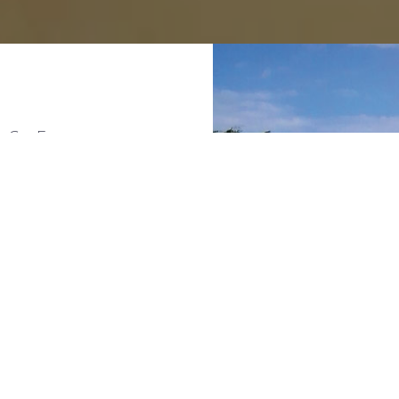
NCE
 DÉTENTE
ances
ir, entourée de plantes,
’à septembre. Autour il
ises longues, parasols,
tball de table. Salle de
é pendant la nuit et
rand parking est fermé