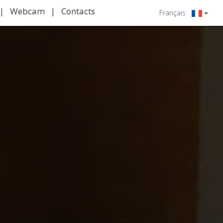
|
Webcam
|
Contacts
Français