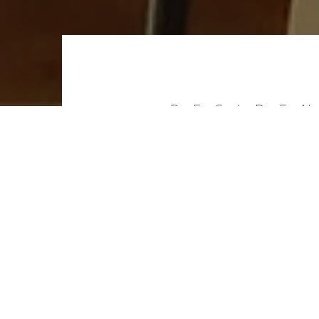
RESIDE
UNE OASIS DE
idéal pour vos vac
Une belle piscine (14 X 7 m.) en plein a
est ouverte depuis le mois de juin jusqu
y a une grande terrasse, équipée de cha
tables, petits fauteuils, ping-pong, foo
gym-fitness avec plusieurs appareils.
Tout le domaine est clôturé et ferm
seulement accessible aux clients. Le g