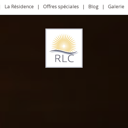
|
La Résidence
|
Offres spéciales
|
Blog
|
Galerie